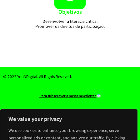
Objetivos
Desenvolver a literacia crítica.
Promover os direitos de participação.
© 2022 YouNDigital. All Rights Reserved.
Para subscrever a nossa newsletter
youndigital@youndigital.com
We value your privacy
We use cookies to enhance your browsing experience, serve
Visual identity of the project by Mafalda Marinho with guidance from Andreia Pinto de Sousa
personalized ads or content, and analyze our traffic. By clicking