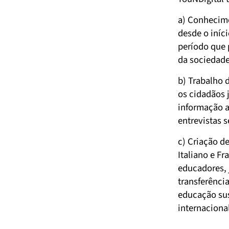
a) Conhecime
desde o iníc
período que 
da sociedade
b) Trabalho 
os cidadãos
informação at
entrevistas s
c) Criação d
Italiano e F
educadores, 
transferênci
educação sus
internaciona