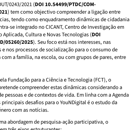
UT/0243/2021 (
DOI 10.54499/PTDC/COM-
021
) tem como objectivo compreender a ligação entre
ícias, tendo como enquadramento dinâmicas de cidadania
ontra-se integrado no CICANT, Centro de Investigação em
Aplicada, Cultura e Novas Tecnologias (
DOI
ID/05260/2025
). Seu foco está nos interesses, nas
 e nos processos de socialização para o consumo de
a com a família, na escola, ou com grupos de pares, entre
ela Fundação para a Ciência e Tecnologia (FCT), o
pretende compreender estas dinâmicas considerando a
de pessoas e de contextos de vida. Em linha com a Agenda
 principais desafios para o YouNDigital é o estudo da
énero com as notícias.
a abordagem de pesquisa-ação participativa, o
em três eixos estruturantes: