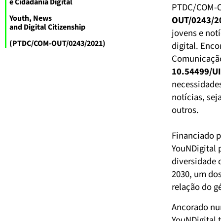
e Cidadania Digital
PTDC/COM-O
Youth, News
OUT/0243/2
and Digital Citizenship
jovens e not
(PTDC/COM-OUT/0243/2021)
digital. Enc
Comunicação 
10.54499/U
necessidades
notícias, sej
outros.
Financiado p
YouNDigital 
diversidade 
2030, um dos
relação do g
Ancorado num
YouNDigital t