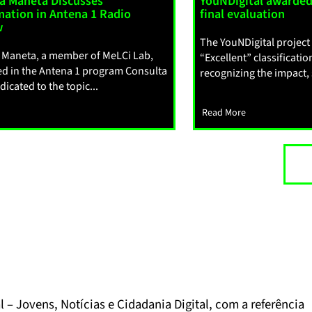
a Maneta Discusses
YouNDigital awarded
mation in Antena 1 Radio
final evaluation
w
The YouNDigital projec
 Maneta, a member of MeLCi Lab,
“Excellent” classification
ed in the Antena 1 program Consulta
recognizing the impact, sc
icated to the topic...
Read More
 – Jovens, Notícias e Cidadania Digital, com a referência