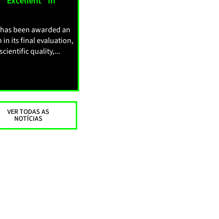
 “Excellent” in
t has been awarded an
 in its final evaluation,
ientific quality,...
VER TODAS AS
NOTÍCIAS