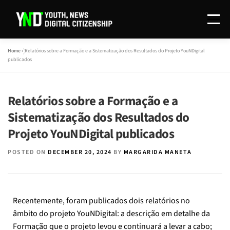
Menu
Home
»
Relatórios sobre a Formação e a Sistematização dos Resultados do Projeto YouNDigital
O PROJETO
REDAÇÃO
INVESTIGAÇÃO
publicados
DISSEMINAÇÃO
CONTACTOS
EN
Relatórios sobre a Formação e a
Sistematização dos Resultados do
Projeto YouNDigital publicados
POSTED ON
DECEMBER 20, 2024
BY
MARGARIDA MANETA
Recentemente, foram publicados dois relatórios no
âmbito do projeto YouNDigital: a descrição em detalhe da
Formação que o projeto levou e continuará a levar a cabo;