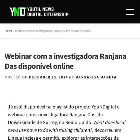
Menu
Home
»
Webinar com a investigadora Ranjana Das disponível online
O PROJETO
REDAÇÃO
INVESTIGAÇÃO
Webinar com a investigadora Ranjana
DISSEMINAÇÃO
CONTACTOS
EN
Das disponível online
POSTED ON
DECEMBER 20, 2024
BY
MARGARIDA MANETA
Já está disponível na
playlist
do projeto YouNDigital o
webinar com a investigadora Ranjana Das, da
Universidade de Surrey, no Reino Unido.
What does local
news use have to do with raising children?
,
decorreu em
Língua Inglesa e
permitiu explorar
as intersecções da