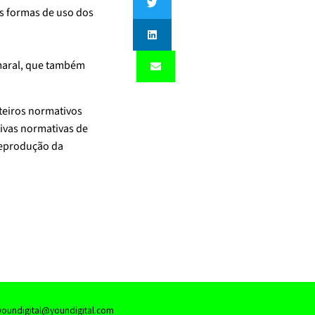
s formas de uso dos
maral, que também
teiros normativos
tivas normativas de
reprodução da
oundigital@youndigital.com