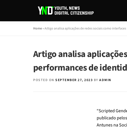
Home
»
Artigo analisa aplicações de redes sociais como interfac
Artigo analisa aplicaçõe
performances de identi
POSTED ON
SEPTEMBER 27, 2023
BY
ADMIN
“Scripted Gender
publicado pelos
Antunes na Soci