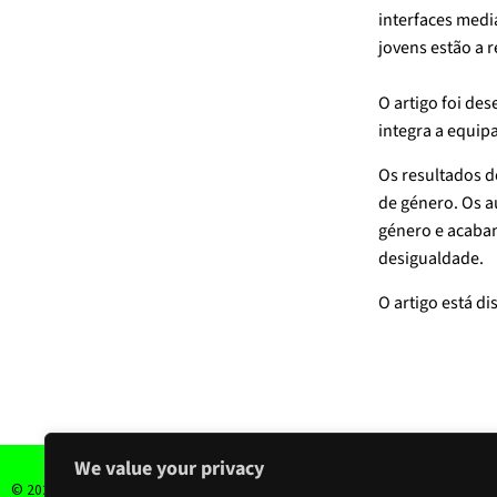
interfaces medi
jovens estão a 
O artigo foi de
integra a equip
Os resultados d
de género. Os a
género e acabam
desigualdade.
O artigo está d
We value your privacy
Para
© 2022 YouNDigital. All Rights Reserved.