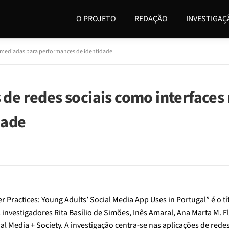
O PROJETO
REDAÇÃO
INVESTIGAÇ
es mediadas para performances de identidade
s de redes sociais como interface
dade
 Practices: Young Adults’ Social Media App Uses in Portugal” é o tí
 investigadores Rita Basílio de Simões, Inês Amaral, Ana Marta M. 
al Media + Society. A investigação centra-se nas aplicações de rede