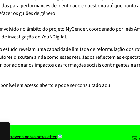
adas para performances de identidade e questiona até que ponto a
refazer os guiões de género.
senvolvido no âmbito do projeto
MyGender
, coordenado por Inês A
a de investigação do YouNDigital.
o estudo revelam uma capacidade limitada de reformulação dos ro
utores discutem ainda como esses resultados reflectem as expecta
 por acionar os impactos das formações sociais contingentes na 
isponível em acesso aberto e pode ser consultado
aqui
.
 subscrever a nossa newsletter
y