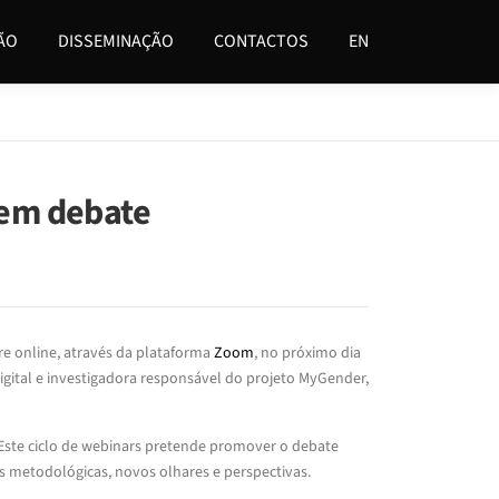
ÃO
DISSEMINAÇÃO
CONTACTOS
EN
 em debate
re online, através da plataforma
Zoom
, no próximo dia
gital e investigadora responsável do projeto MyGender,
 Este ciclo de webinars pretende promover o debate
ns metodológicas, novos olhares e perspectivas.