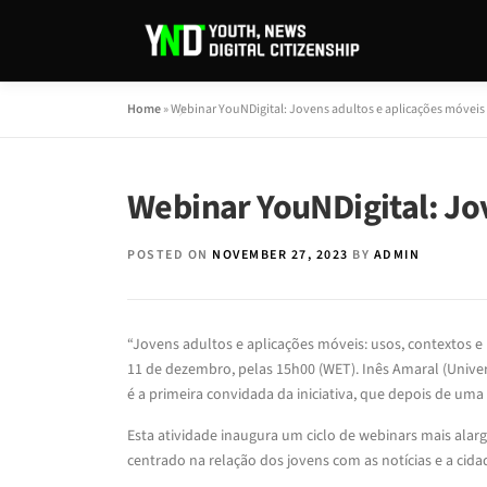
Home
»
Webinar YouNDigital: Jovens adultos e aplicações móvei
Webinar YouNDigital: Jo
POSTED ON
NOVEMBER 27, 2023
BY
ADMIN
“Jovens adultos e aplicações móveis: usos, contextos e
11 de dezembro, pelas 15h00 (WET). Inês Amaral (Unive
é a primeira convidada da iniciativa, que depois de uma
Esta atividade inaugura um ciclo de webinars mais alar
centrado na relação dos jovens com as notícias e a cida