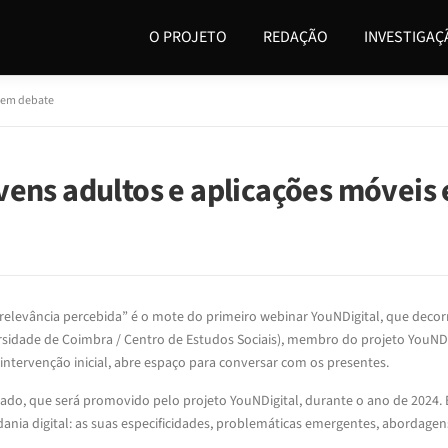
O PROJETO
REDAÇÃO
INVESTIGAÇ
s em debate
vens adultos e aplicações móveis
 relevância percebida” é o mote do primeiro webinar YouNDigital, que decor
rsidade de Coimbra / Centro de Estudos Sociais), membro do projeto YouNDi
 intervenção inicial, abre espaço para conversar com os presentes.
gado, que será promovido pelo projeto YouNDigital, durante o ano de 2024.
dania digital: as suas especificidades, problemáticas emergentes, abordage