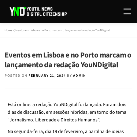
Menu
Home
»
Eventos em Lisboa e no Porto marcam o lançamento da redação YouNDigital
O PROJETO
REDAÇÃO
INVESTIGAÇÃO
Eventos em Lisboa e no Porto marcam o
DISSEMINAÇÃO
CONTACTOS
EN
lançamento da redação YouNDigital
POSTED ON
FEBRUARY 21, 2024
BY
ADMIN
Está online: a redação YouNDigital foi lançada. Foram dois
dias de discussão, em sessões híbridas, em torno do tema
“Jornalismo, Liberdade e Direitos Humanos”.
Na segunda-feira, dia 19 de fevereiro, a partilha de ideias