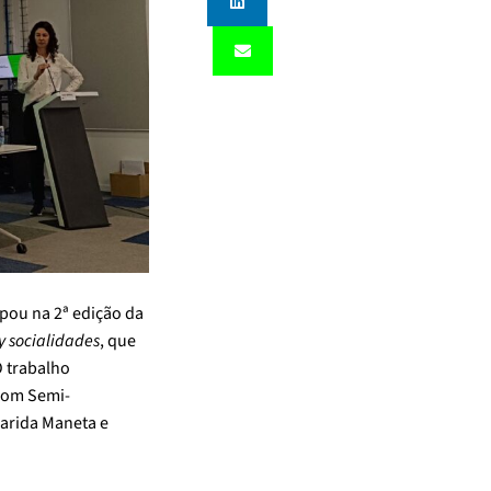
ipou na 2ª edição da
y socialidades
, que
O trabalho
from Semi-
garida Maneta e