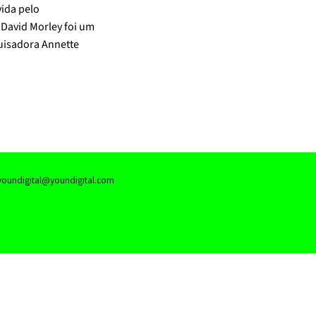
ida pelo
 David Morley foi um
uisadora Annette
oundigital@youndigital.com