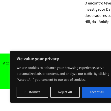
O encontro teve
investigador Da
dos oradores c
Hill, da Jönköpi
We value your privacy
Para
© 2022 YouNDigital. All Rights Reserved.
We use cookies to enhance your browsing experience, serve
personalized ads or content, and analyze our traffic. By clicking
"Accept All", you consent to our use of cookies.
Visual identity of the project by Mafa
Customize
Reject All
Accept All