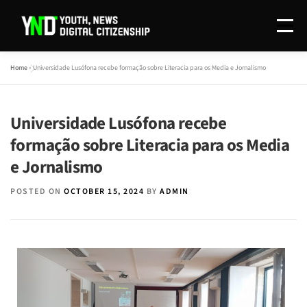
Menu
Home
»
Universidade Lusófona recebe formação sobre Literacia para os Media e Jornalismo
O PROJETO
REDAÇÃO
INVESTIGAÇÃO
Universidade Lusófona recebe
DISSEMINAÇÃO
CONTACTOS
EN
formação sobre Literacia para os Media
e Jornalismo
POSTED ON
OCTOBER 15, 2024
BY
ADMIN