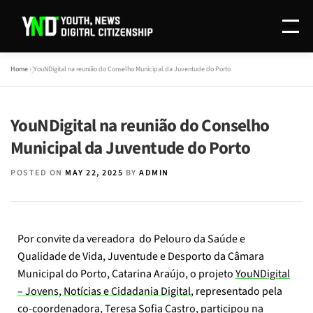
Menu
Home
»
YouNDigital na reunião do Conselho Municipal da Juventude do Porto
O PROJETO
REDAÇÃO
INVESTIGAÇÃO
YouNDigital na reunião do Conselho
DISSEMINAÇÃO
CONTACTOS
EN
Municipal da Juventude do Porto
POSTED ON
MAY 22, 2025
BY
ADMIN
Por convite da vereadora do Pelouro da Saúde e
Qualidade de Vida, Juventude e Desporto da Câmara
Municipal do Porto, Catarina Araújo, o projeto
YouNDigital
– Jovens, Notícias e Cidadania Digital
, representado pela
co-coordenadora, Teresa Sofia Castro, participou na